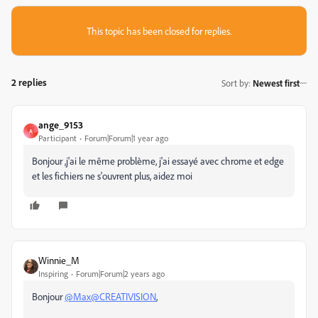
This topic has been closed for replies.
2 replies
Sort by
:
Newest first
ange_9153
A
Participant
Forum|Forum|1 year ago
Bonjour ,j'ai le même problème, j'ai essayé avec chrome et edge
et les fichiers ne s'ouvrent plus, aidez moi
Winnie_M
Inspiring
Forum|Forum|2 years ago
Bonjour
@Max@CREATIVISION
,