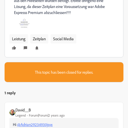
aus den Hilfeseiten wurden befolgt. Erbitte dringend eine
Lösung, da dieser Zeitplan eine Voraussetzung war Adobe
Expresss Premium abzuchliessen!!!!
Leistung
Zeitplan
Social Media
This topic has been closed for replies.
1 reply
David__B
Legend
Forum|Forum|2 years ago
Hi
@Adrian29234930jsyx