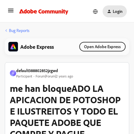
Login
Bug Reports
Adobe Express
Open Adobe Express
default388802852jzgwd
D
Participant
Forum|Forum|2 years ago
me han bloqueADO LA
APICACION DE POTOSHOP
E ILUSTREITOS Y TODO EL
PAQUETE ADOBE QUE
COMPRE Y PAGUE