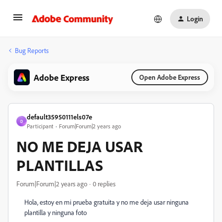
Login
Bug Reports
Adobe Express
Open Adobe Express
default35950111els07e
D
Participant
Forum|Forum|2 years ago
NO ME DEJA USAR
PLANTILLAS
Forum|Forum|2 years ago
0 replies
Hola, estoy en mi prueba gratuita y no me deja usar ninguna
plantilla y ninguna foto