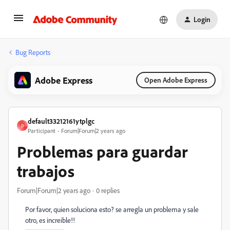
Login
Bug Reports
Adobe Express
Open Adobe Express
default33212161ytplgc
D
Participant
Forum|Forum|2 years ago
Problemas para guardar
trabajos
Forum|Forum|2 years ago
0 replies
Por favor, quien soluciona esto? se arregla un problema y sale
otro, es increible!!