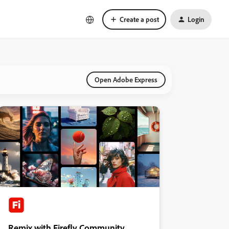
Create a post
Login
Open Adobe Express
Remix with Firefly Community