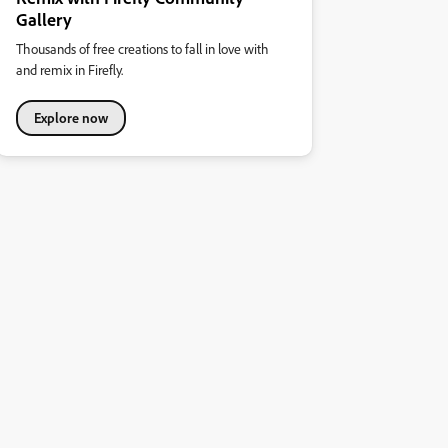
Gallery
Thousands of free creations to fall in love with
and remix in Firefly.
Explore now