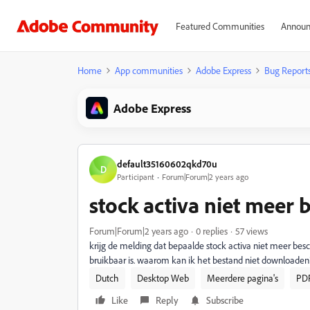
Featured Communities
Announ
Home
App communities
Adobe Express
Bug Report
Adobe Express
default35160602qkd70u
D
Participant
Forum|Forum|2 years ago
stock activa niet meer 
Forum|Forum|2 years ago
0 replies
57 views
krijg de melding dat bepaalde stock activa niet meer besc
bruikbaar is. waarom kan ik het bestand niet downloaden
Dutch
Desktop Web
Meerdere pagina's
PD
Like
Reply
Subscribe