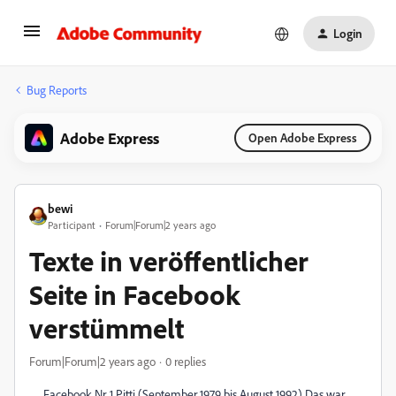
Login
Bug Reports
Adobe Express
Open Adobe Express
bewi
Participant
Forum|Forum|2 years ago
Texte in veröffentlicher
Seite in Facebook
verstümmelt
Forum|Forum|2 years ago
0 replies
Facebook Nr. 1 Pitti (September 1979 bis August 1992) Das war