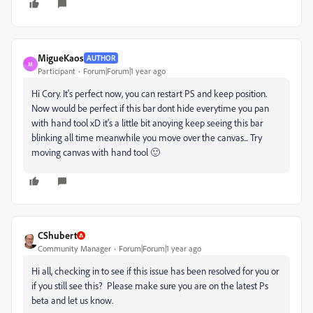
MigueKaos
AUTHOR
M
Participant
Forum|Forum|1 year ago
Hi Cory. It's perfect now, you can restart PS and keep position.
Now would be perfect if this bar dont hide everytime you pan
with hand tool xD it's a little bit anoying keep seeing this bar
blinking all time meanwhile you move over the canvas... Try
moving canvas with hand tool 🙂
CShubert
Community Manager
Forum|Forum|1 year ago
Hi all, checking in to see if this issue has been resolved for you or
if you still see this? Please make sure you are on the latest Ps
beta and let us know.