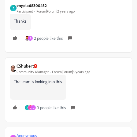
engela68300452
E
Participant
Forum|Forum|2 years ago
Thanks
2 people like this
A
CShubert
Community Manager
Forum|Forum|3 years ago
The team is looking into this.
3 people like this
A
C
C
Anonymous