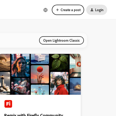
Create a post
Login
Open Lightroom Classic
Remix with Firefly Community