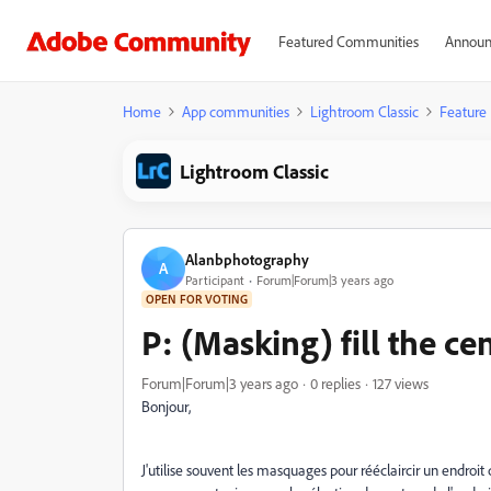
Featured Communities
Announ
Home
App communities
Lightroom Classic
Feature
Lightroom Classic
Alanbphotography
A
Participant
Forum|Forum|3 years ago
OPEN FOR VOTING
P: (Masking) fill the ce
Forum|Forum|3 years ago
0 replies
127 views
Bonjour,
J'utilise souvent les masquages pour rééclaircir un endroit