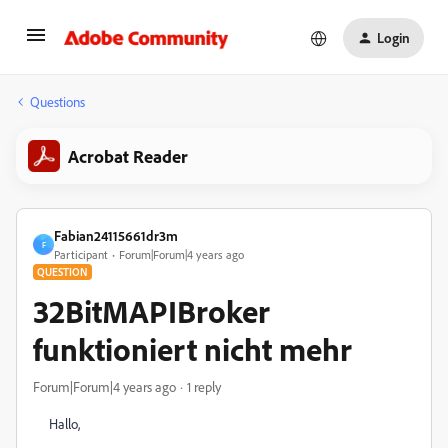
Login
Questions
Acrobat Reader
Fabian24115661dr3m
F
Participant
Forum|Forum|4 years ago
QUESTION
32BitMAPIBroker
funktioniert nicht mehr
Forum|Forum|4 years ago
1 reply
Hallo,