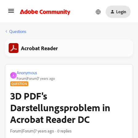
Login
Questions
Acrobat Reader
Anonymous
A
Forum|Forum|7 years ago
QUESTION
3D PDF's
Darstellungsproblem in
Acrobat Reader DC
Forum|Forum|7 years ago
0 replies