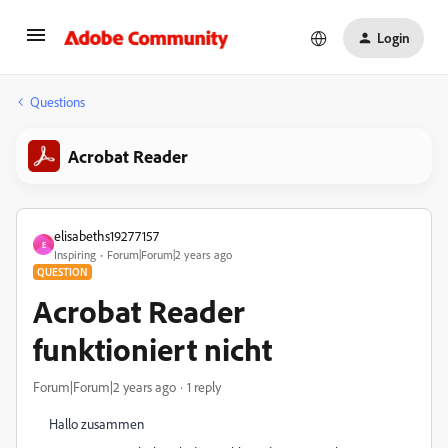
Login
Questions
Acrobat Reader
elisabeths19277157
E
Inspiring
Forum|Forum|2 years ago
QUESTION
Acrobat Reader
funktioniert nicht
Forum|Forum|2 years ago
1 reply
Hallo zusammen