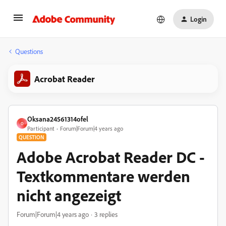
Login
Questions
Acrobat Reader
Oksana24561314ofel
O
Participant
Forum|Forum|4 years ago
QUESTION
Adobe Acrobat Reader DC -
Textkommentare werden
nicht angezeigt
Forum|Forum|4 years ago
3 replies