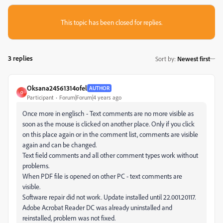
This topic has been closed for replies.
3 replies
Sort by
:
Newest first
Oksana24561314ofel
AUTHOR
O
Participant
Forum|Forum|4 years ago
Once more in englisch - Text comments are no more visible as
soon as the mouse is clicked on another place. Only if you click
on this place again or in the comment list, comments are visible
again and can be changed.
Text field comments and all other comment types work without
problems.
When PDF file is opened on other PC - text comments are
visible.
Software repair did not work. Update installed until 22.001.20117.
Adobe Acrobat Reader DC was already uninstalled and
reinstalled, problem was not fixed.