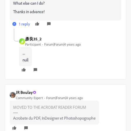
What else can I do?
Thanks in advance!
1 reply
彥良35_2
彥
Participant
Forum|Forum|4 years ago
--
null
JR Boulay
Community Expert
Forum|Forum|4 years ago
MOVED TO THE ACROBAT READER FORUM
Acrobate du PDF, InDesigner et Photoshopographe