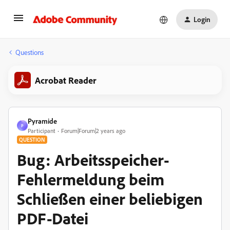
Login
Questions
Acrobat Reader
Pyramide
P
Participant
Forum|Forum|2 years ago
QUESTION
Bug: Arbeitsspeicher-
Fehlermeldung beim
Schließen einer beliebigen
PDF-Datei