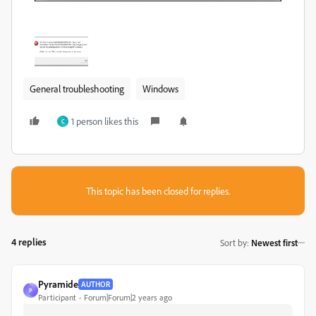
General troubleshooting
Windows
1 person likes this
C
This topic has been closed for replies.
4 replies
Sort by
:
Newest first
Pyramide
AUTHOR
P
Participant
Forum|Forum|2 years ago