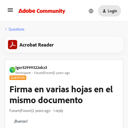
Login
Questions
Acrobat Reader
Igor32999322ekz3
I
Participant
Forum|Forum|2 years ago
QUESTION
Firma en varias hojas en el
mismo documento
Forum|Forum|2 years ago
1 reply
¡Buenas!