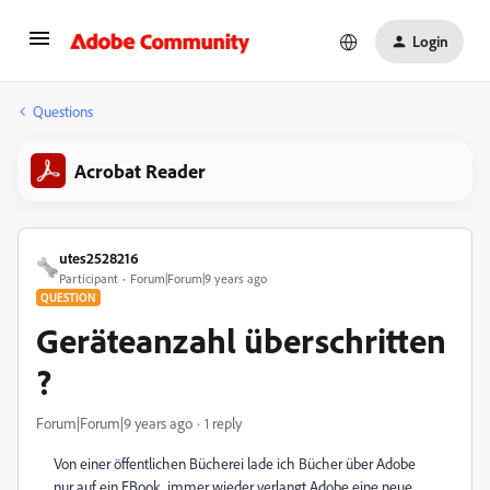
Login
Questions
Acrobat Reader
utes2528216
Participant
Forum|Forum|9 years ago
QUESTION
Geräteanzahl überschritten
?
Forum|Forum|9 years ago
1 reply
Von einer öffentlichen Bücherei lade ich Bücher über Adobe
nur auf ein EBook, immer wieder verlangt Adobe eine neue