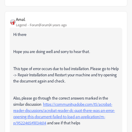
Amal.
Legend
Forum|Forum|4 years ago
Hi there
Hope you are doing well and sorry to hear that.
This type of error occurs due to bad installation. Please go to Help
-> Repair Installation and Restart your machine and try opening
the document again and check.
Also, please go through the correct answers marked in the
similar discussion
https://community.adobe.com/t5/acrobat-
reader-discussions/acrobat-reader-dc-quot-there-was-an-error-
opening-this-document-failed-to-load-an-application/m-
p/9522465#M34614
and see if that helps