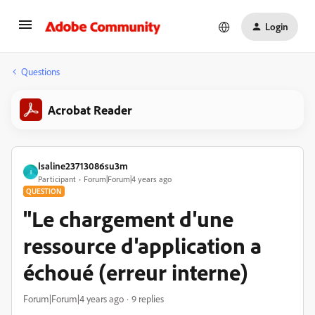
Login
Questions
Acrobat Reader
Isaline23713086su3m
I
Participant
Forum|Forum|4 years ago
QUESTION
"Le chargement d'une
ressource d'application a
échoué (erreur interne)
Forum|Forum|4 years ago
9 replies