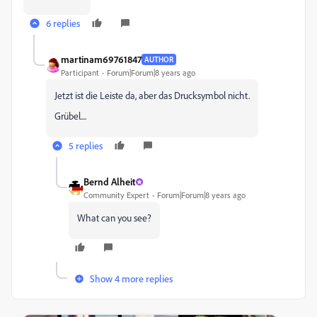
6 replies
martinam69761847
AUTHOR
Participant
Forum|Forum|8 years ago
Jetzt ist die Leiste da, aber das Drucksymbol nicht.
Grübel....
5 replies
Bernd Alheit
Community Expert
Forum|Forum|8 years ago
What can you see?
Show 4 more replies