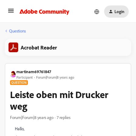
Login
Questions
Acrobat Reader
martinam69761847
Participant
Forum|Forum|8 years ago
QUESTION
Leiste oben mit Drucker
weg
Forum|Forum|8 years ago
7 replies
Hallo,