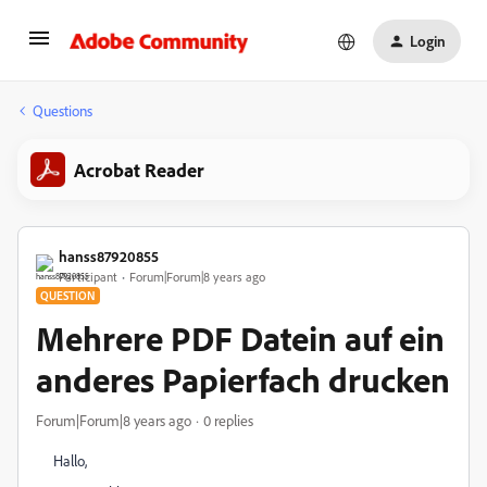
Login
Questions
Acrobat Reader
hanss87920855
Participant
Forum|Forum|8 years ago
QUESTION
Mehrere PDF Datein auf ein
anderes Papierfach drucken
Forum|Forum|8 years ago
0 replies
Hallo,