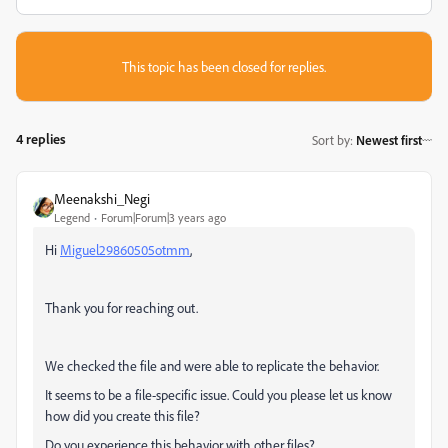
This topic has been closed for replies.
4 replies
Sort by
:
Newest first
Meenakshi_Negi
Legend
Forum|Forum|3 years ago
Hi
Miguel29860505otmm
,
Thank you for reaching out.
We checked the file and were able to replicate the behavior.
It seems to be a file-specific issue. Could you please let us know
how did you create this file?
Do you experience this behavior with other files?