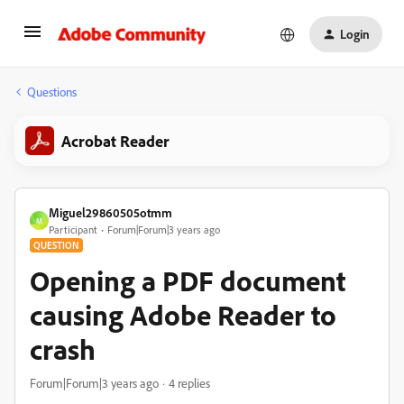
Login
Questions
Acrobat Reader
Miguel29860505otmm
M
Participant
Forum|Forum|3 years ago
QUESTION
Opening a PDF document
causing Adobe Reader to
crash
Forum|Forum|3 years ago
4 replies