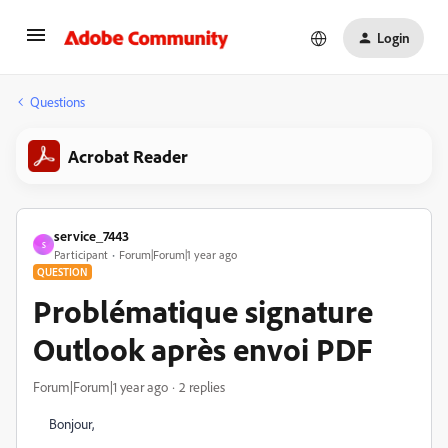
Login
Questions
Acrobat Reader
service_7443
S
Participant
Forum|Forum|1 year ago
QUESTION
Problématique signature
Outlook après envoi PDF
Forum|Forum|1 year ago
2 replies
Bonjour,