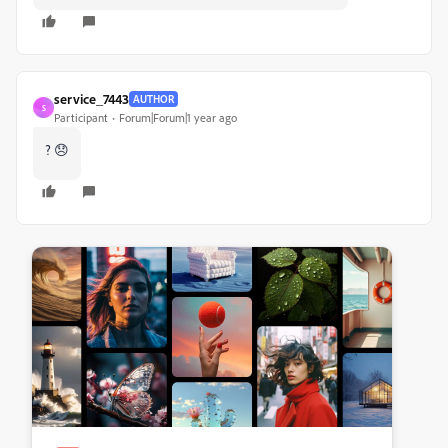
service_7443
AUTHOR
S
Participant
Forum|Forum|1 year ago
? 😞