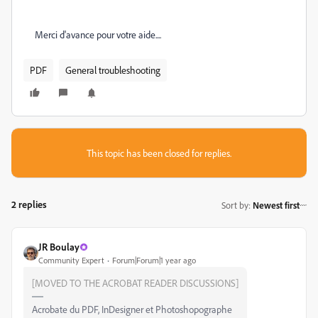
Merci d'avance pour votre aide....
PDF
General troubleshooting
This topic has been closed for replies.
2 replies
Sort by
:
Newest first
JR Boulay
Community Expert
Forum|Forum|1 year ago
[MOVED TO THE ACROBAT READER DISCUSSIONS]
Acrobate du PDF, InDesigner et Photoshopographe