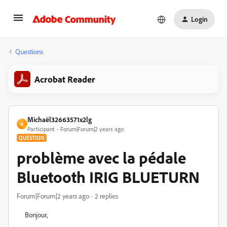
Login
Questions
Acrobat Reader
Michaël32663571x2lg
M
Participant
Forum|Forum|2 years ago
QUESTION
problème avec la pédale
Bluetooth IRIG BLUETURN
Forum|Forum|2 years ago
2 replies
Bonjour,