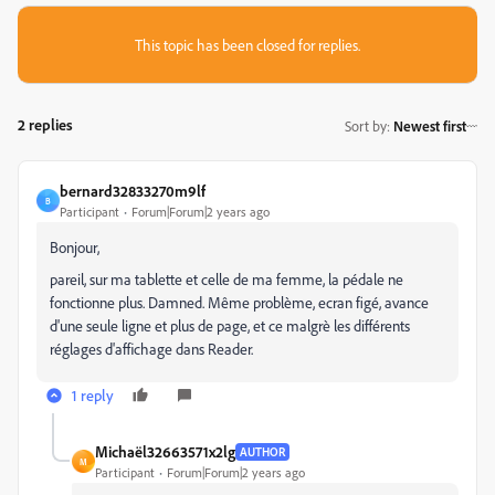
This topic has been closed for replies.
2 replies
Sort by
:
Newest first
bernard32833270m9lf
B
Participant
Forum|Forum|2 years ago
Bonjour,
pareil, sur ma tablette et celle de ma femme, la pédale ne
fonctionne plus. Damned. Même problème, ecran figé, avance
d'une seule ligne et plus de page, et ce malgrè les différents
réglages d'affichage dans Reader.
1 reply
Michaël32663571x2lg
AUTHOR
M
Participant
Forum|Forum|2 years ago