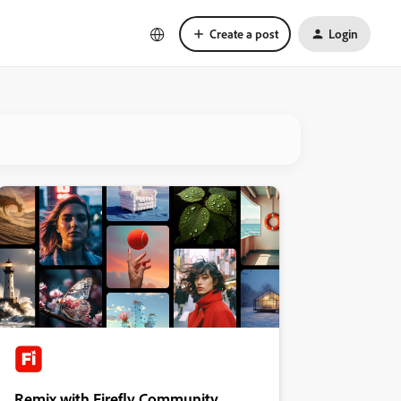
Create a post
Login
Remix with Firefly Community