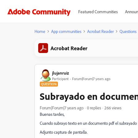
Featured Communities
Announ
Home
App communities
Acrobat Reader
Questions
Acrobat Reader
jlujanruiz
Participant
Forum|Forum|7 years ago
QUESTION
Subrayado en documen
Forum|Forum|7 years ago
0 replies
266 views
Buenas tardes,
Cuando subrayo texto en un documento pdf el subrayado me
Adjunto captura de pantalla.