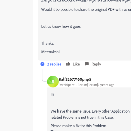
Are you able to open it then? If you have not tried it yet,
Would it be possible to share the original PDF with us o
Let us know how it goes.
Thanks,
Meenakshi
2 replies
Like
Reply
Ralf32677460pnp5
R
Participant
Forum|Forum|2 years ago
Hi
We have the same Issue. Every other Application P
related Problem is not true in this Case.
Please make a fix for this Problem.