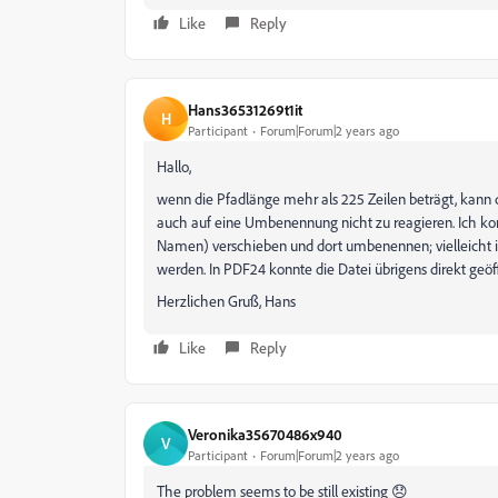
Like
Reply
Hans36531269t1it
H
Participant
Forum|Forum|2 years ago
Hallo,
wenn die Pfadlänge mehr als 225 Zeilen beträgt, kann d
auch auf eine Umbenennung nicht zu reagieren. Ich ko
Namen) verschieben und dort umbenennen; vielleicht is
werden. In PDF24 konnte die Datei übrigens direkt geöf
Herzlichen Gruß, Hans
Like
Reply
Veronika35670486x940
V
Participant
Forum|Forum|2 years ago
The problem seems to be still existing 😞