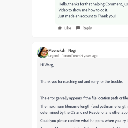
Hello, thanks for that helping Comment, ju
Video to show me how to do it.
Just made an account to Thank you!
Like
Reply
Meenakshi_Negi
Legend
Forum|Forum|4 years ago
Hi Warg,
Thank you for reaching out and sorry for the trouble.
The error genrally appears if the file location path or 
The maximum filename length (and pathname length, ie
determined by the OS and not Reader or any other appl
Could you please confirm what happens when you try to