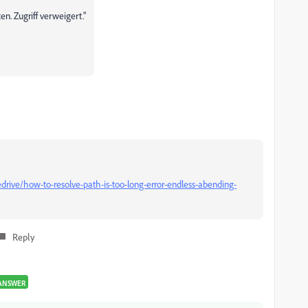
n. Zugriff verweigert."
rive/how-to-resolve-path-is-too-long-error-endless-abending-
Reply
ANSWER