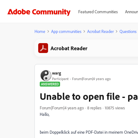
Featured Communities
Announ
Home
App communities
Acrobat Reader
Questions
Acrobat Reader
warg
Participant
Forum|Forum|4 years ago
ANSWERED
Unable to open file - p
Forum|Forum|4 years ago
8 replies
10875 views
Hallo,
beim Doppelklick auf eine PDF-Datei in meinem OneDriv