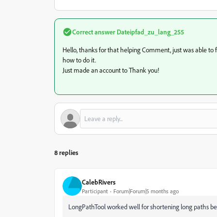
Correct answer
Dateipfad_zu_lang_255
Hello, thanks for that helping Comment, just was able t
how to do it.
Just made an account to Thank you!
8 replies
CalebRivers
Participant
Forum|Forum|5 months ago
LongPathTool worked well for shortening long paths bef