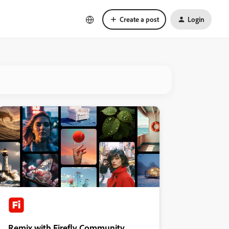
Create a post
Login
Remix with Firefly Community