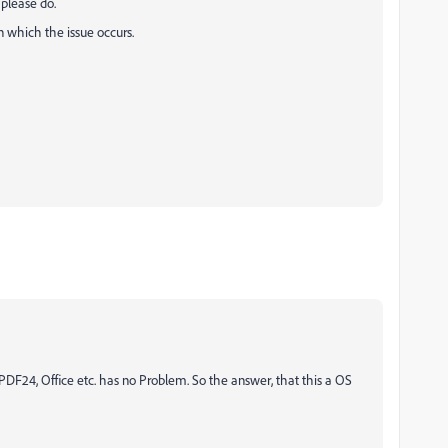
 please do.
n which the issue occurs.
DF24, Office etc. has no Problem. So the answer, that this a OS