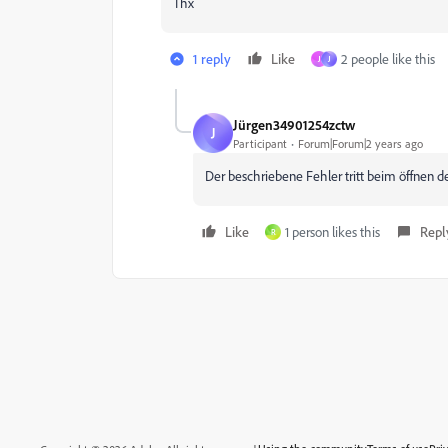
Thx
1 reply
Like
2 people like this
J
J
Jürgen34901254zctw
J
Participant
Forum|Forum|2 years ago
Der beschriebene Fehler tritt beim öffnen 
Like
1 person likes this
Repl
R