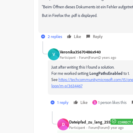
"Beim Öffnen dieses Dokuments ist ein Fehler aufgetrete
But in Firefox the .pdf is displayed.
2 replies
Like
Reply
Veronika35670486x940
V
Participant
Forum|Forum|2 years ago
Just after writing this I found a solution.
For me worked setting
LongPathsEnabled
to 1.
See
https://techcommunity.microsoft.com/t5/oned
loop/m-p/3634467
1 reply
Like
1 person likes this
D
Dateipfad_zu_lang_255
CORRECT 
D
Participant
Forum|Forum|1 year ago