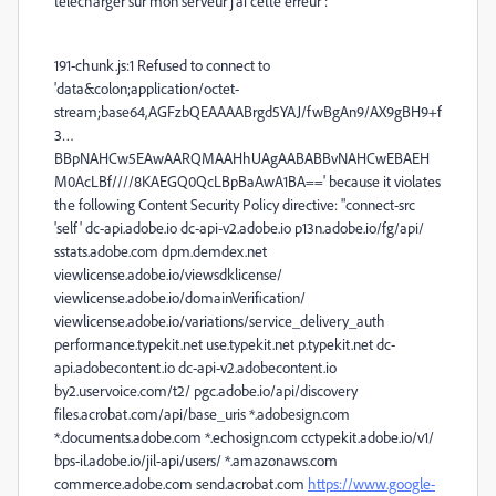
télécharger sur mon serveur j'ai cette erreur :
191-chunk.js:1
Refused to connect to
'
data&colon;application/octet-
stream;base64,AGFzbQEAAAABrgd5YAJ/fwBgAn9/AX9gBH9+f
3
…
BBpNAHCw5EAwAARQMAAHhUAgAABABBvNAHCwEBAEH
M0AcLBf////8KAEGQ0QcLBpBaAwA1BA==
' because it violates
the following Content Security Policy directive: "connect-src
'self' dc-api.adobe.io dc-api-v2.adobe.io p13n.adobe.io/fg/api/
sstats.adobe.com dpm.demdex.net
viewlicense.adobe.io/viewsdklicense/
viewlicense.adobe.io/domainVerification/
viewlicense.adobe.io/variations/service_delivery_auth
performance.typekit.net use.typekit.net p.typekit.net dc-
api.adobecontent.io dc-api-v2.adobecontent.io
by2.uservoice.com/t2/ pgc.adobe.io/api/discovery
files.acrobat.com/api/base_uris *.adobesign.com
*.documents.adobe.com *.echosign.com cctypekit.adobe.io/v1/
bps-il.adobe.io/jil-api/users/ *.amazonaws.com
commerce.adobe.com send.acrobat.com
https://www.google-