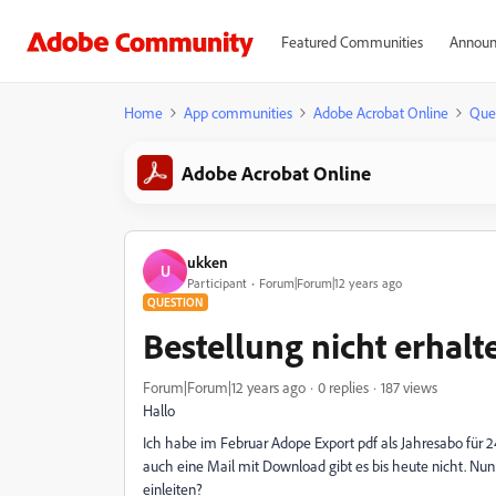
Featured Communities
Announ
Home
App communities
Adobe Acrobat Online
Que
Adobe Acrobat Online
ukken
U
Participant
Forum|Forum|12 years ago
QUESTION
Bestellung nicht erhalt
Forum|Forum|12 years ago
0 replies
187 views
Hallo
Ich habe im Februar Adope Export pdf als Jahresabo für 2
auch eine Mail mit Download gibt es bis heute nicht. Nu
einleiten?