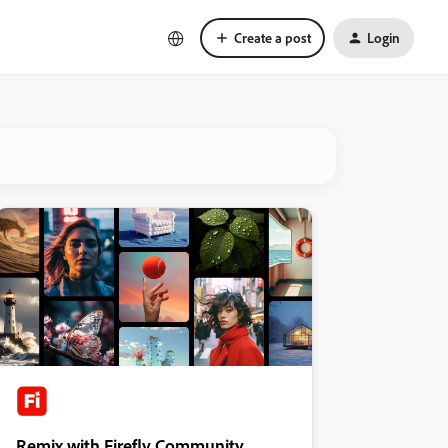
Create a post
Login
Remix with Firefly Community