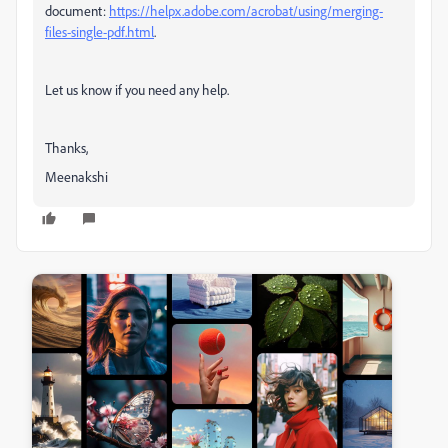
document:
https://helpx.adobe.com/acrobat/using/merging-
files-single-pdf.html
.
Let us know if you need any help.
Thanks,
Meenakshi