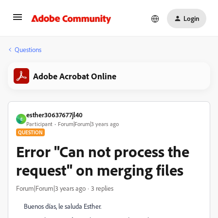
Login
Questions
Adobe Acrobat Online
esther30637677jl40
E
Participant
Forum|Forum|3 years ago
QUESTION
Error "Can not process the
request" on merging files
Forum|Forum|3 years ago
3 replies
Buenos días, le saluda Esther.