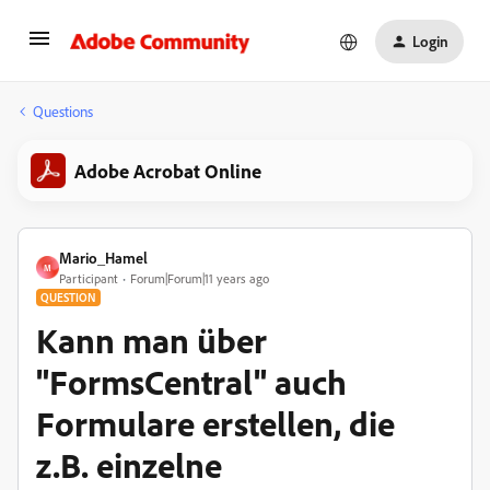
Login
Questions
Adobe Acrobat Online
Mario_Hamel
M
Participant
Forum|Forum|11 years ago
QUESTION
Kann man über
"FormsCentral" auch
Formulare erstellen, die
z.B. einzelne