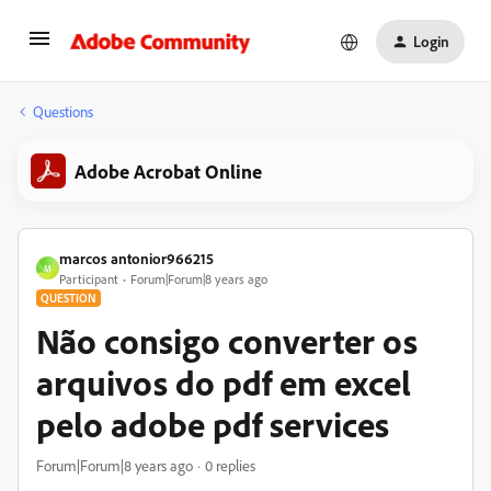
Login
Questions
Adobe Acrobat Online
marcos antonior966215
M
Participant
Forum|Forum|8 years ago
QUESTION
Não consigo converter os
arquivos do pdf em excel
pelo adobe pdf services
Forum|Forum|8 years ago
0 replies