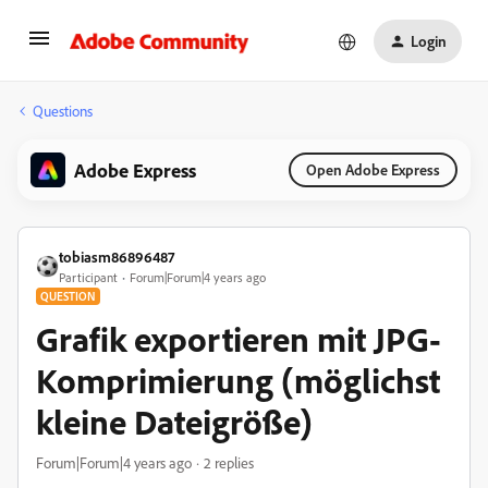
Login
Questions
Adobe Express
Open Adobe Express
tobiasm86896487
Participant
Forum|Forum|4 years ago
QUESTION
Grafik exportieren mit JPG-
Komprimierung (möglichst
kleine Dateigröße)
Forum|Forum|4 years ago
2 replies