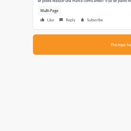
se podra realizar una marca como antes? o ya de plano n
Multi-Page
Like
Reply
Subscribe
This topic ha