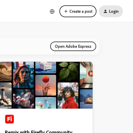
Create a post
Login
Open Adobe Express
Remix with Firefly Community