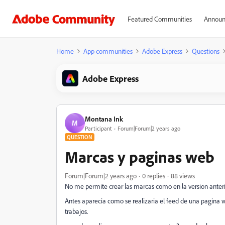
Featured Communities
Announ
Home
App communities
Adobe Express
Questions
Adobe Express
Montana Ink
M
Participant
Forum|Forum|2 years ago
QUESTION
Marcas y paginas web
Forum|Forum|2 years ago
0 replies
88 views
No me permite crear las marcas como en la version anterio
Antes aparecia como se realizaria el feed de una pagina we
trabajos.