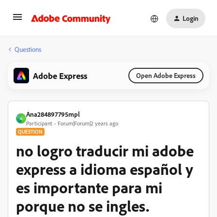
Login
Questions
Adobe Express
Open Adobe Express
Ana284897795mpl
A
Participant
Forum|Forum|2 years ago
QUESTION
no logro traducir mi adobe
express a idioma español y
es importante para mi
porque no se ingles.