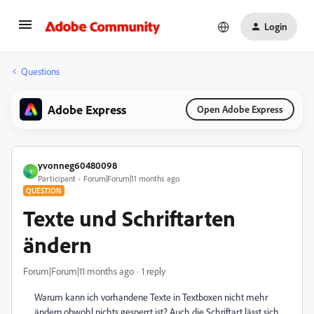
Login
Questions
Adobe Express
Open Adobe Express
yvonneg60480098
Y
Participant
Forum|Forum|11 months ago
QUESTION
Texte und Schriftarten
ändern
Forum|Forum|11 months ago
1 reply
Warum kann ich vorhandene Texte in Textboxen nicht mehr
ändern obwohl nichts gesperrt ist? Auch die Schriftart lässt sich