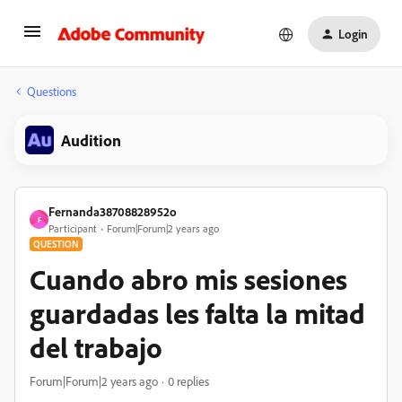
Login
Questions
Audition
Fernanda38708828952o
F
Participant
Forum|Forum|2 years ago
QUESTION
Cuando abro mis sesiones
guardadas les falta la mitad
del trabajo
Forum|Forum|2 years ago
0 replies