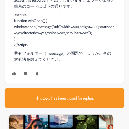
access this resource.
」と出てしまいます。エラーが出ると
箇所のコードは以下の通りです。
<script>
function winOpen(){
window.open('message',"sub","width=600,height=800,statusbar
=yes,directories=yes,toolbar=yes,scrollbars=yes");
}
</script>
共有フォルダー（maessage）の問題でしょうか。その
対処法を教えてください。
This topic has been closed for replies.