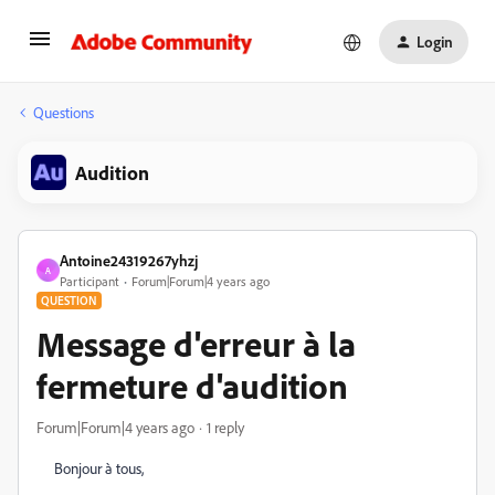
Login
Questions
Audition
Antoine24319267yhzj
A
Participant
Forum|Forum|4 years ago
QUESTION
Message d'erreur à la
fermeture d'audition
Forum|Forum|4 years ago
1 reply
Bonjour à tous,