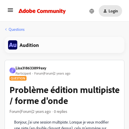
Login
Questions
Audition
Lisa318633899axy
L
Participant
Forum|Forum|2 years ago
QUESTION
Problème édition multipiste
/ forme d'onde
Forum|Forum|2 years ago
0 replies
Bonjour, j'ai une session multipiste. Lorsque je veux modifier
une piste (en double cliquant dessus), cela m'emmène sur