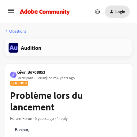
Login
Questions
Audition
Kévin.B6708853
K
Participant
Forum|Forum|6 years ago
QUESTION
Problème lors du
lancement
Forum|Forum|6 years ago
1 reply
Bonjour,