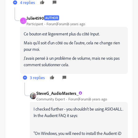
4 replies
Julie4590
AUTHOR
J
Participant
Forum|Forum|6 years ago
Ce bouton est lègerement plus du côté Input.
Mais qu'il soit d'un côté ou de l'autre, cela ne change rien
pour moi.
J'avais pensé à un problème de volume, mais ne vois pas
comment solutionner cela.
3 replies
SteveG_AudioMasters_
Community Expert
Forum|Forum|6 years ago
I checked further - you shouldn't be using ASIO4ALL.
In the Audient FAQ it says:
"On Windows, you will need to install the Audient iD