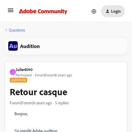
Login
Questions
Audition
Julie4590
J
Participant
Forum|Forum|6 years ago
QUESTION
Retour casque
Forum|Forum|6 years ago
5 replies
Bonjour,
J'ai installé Adobe audition.