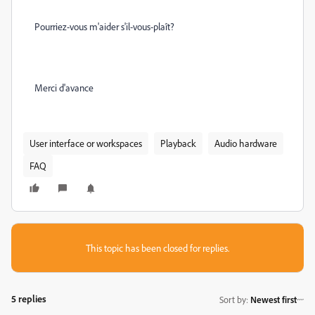
Pourriez-vous m'aider s'il-vous-plaît?
Merci d'avance
User interface or workspaces
Playback
Audio hardware
FAQ
This topic has been closed for replies.
5 replies
Sort by
:
Newest first