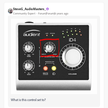
SteveG_AudioMasters_
Community Expert
Forum|Forum|6 years ago
What is this control set to?