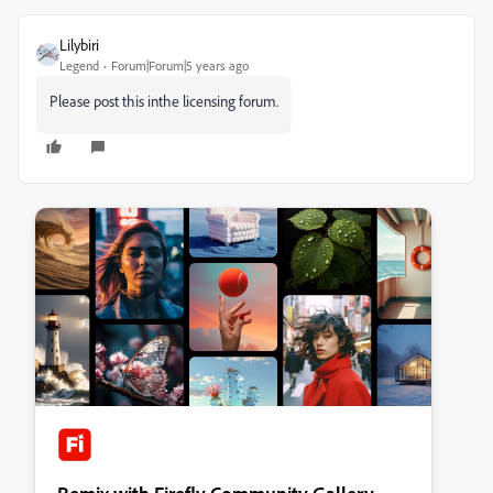
Lilybiri
Legend
Forum|Forum|5 years ago
Please post this inthe licensing forum.