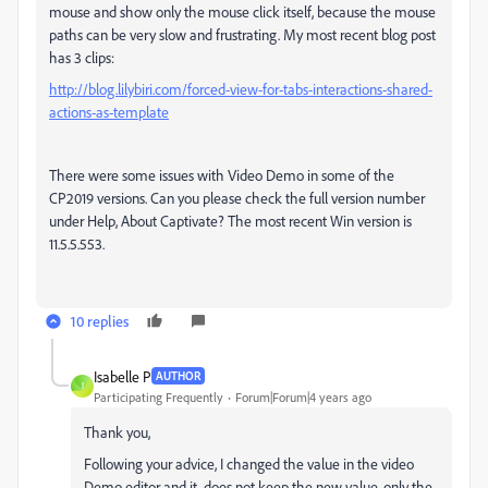
mouse and show only the mouse click itself, because the mouse
paths can be very slow and frustrating. My most recent blog post
has 3 clips:
http://blog.lilybiri.com/forced-view-for-tabs-interactions-shared-
actions-as-template
There were some issues with Video Demo in some of the
CP2019 versions. Can you please check the full version number
under Help, About Captivate? The most recent Win version is
11.5.5.553.
10 replies
Isabelle P
AUTHOR
I
Participating Frequently
Forum|Forum|4 years ago
Thank you,
Following your advice, I changed the value in the video
Demo editor and it does not keep the new value, only the