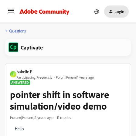
Login
Questions
Captivate
Isabelle P
I
Participating Frequently
Forum|Forum|4 years ago
ANSWERED
pointer shift in software
simulation/video demo
Forum|Forum|4 years ago
11 replies
Hello,