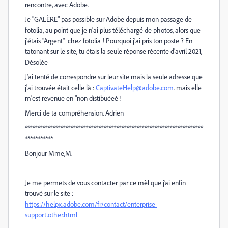
rencontre, avec Adobe.
Je "GALÈRE" pas possible sur Adobe depuis mon passage de
fotolia, au point que je n'ai plus téléchargé de photos, alors que
j'étais "Argent" chez fotolia ! Pourquoi j'ai pris ton poste ? En
tatonant sur le site, tu étais la seule réponse récente d'avril 2021,
Désolée
J'ai tenté de correspondre sur leur site mais la seule adresse que
j'ai trouvée était celle là :
CaptivateHelp@adobe.com
. mais elle
m'est revenue en "non distibuéeé !
Merci de ta compréhension. Adrien
**********************************************************************
***********
Bonjour Mme,M.
Je me permets de vous contacter par ce mèl que j’ai enfin
trouvé sur le site :
https://helpx.adobe.com/fr/contact/enterprise-
support.other.html