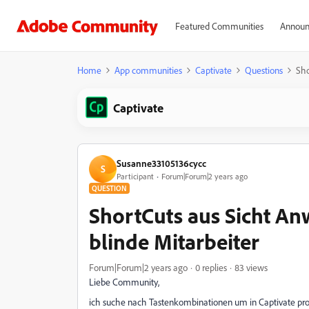
Featured Communities
Announ
Home
App communities
Captivate
Questions
Sho
Captivate
Susanne33105136cycc
S
Participant
Forum|Forum|2 years ago
QUESTION
ShortCuts aus Sicht Anw
blinde Mitarbeiter
Forum|Forum|2 years ago
0 replies
83 views
Liebe Community,
ich suche nach Tastenkombinationen um in Captivate pr