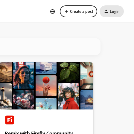
Create a post
Login
Remix with Firefly Community