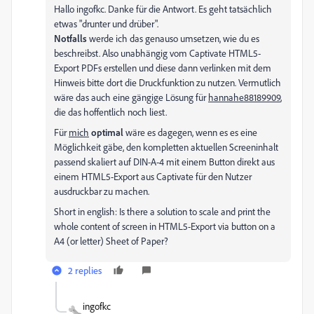
Hallo ingofkc. Danke für die Antwort. Es geht tatsächlich
etwas "drunter und drüber".
Notfalls
werde ich das genauso umsetzen, wie du es
beschreibst. Also unabhängig vom Captivate HTML5-
Export PDFs erstellen und diese dann verlinken mit dem
Hinweis bitte dort die Druckfunktion zu nutzen. Vermutlich
wäre das auch eine gängige Lösung für
hannahe88189909
,
die das hoffentlich noch liest.
Für
mich
optimal
wäre es dagegen, wenn es es eine
Möglichkeit gäbe, den kompletten aktuellen Screeninhalt
passend skaliert auf DIN-A-4 mit einem Button direkt aus
einem HTML5-Export aus Captivate für den Nutzer
ausdruckbar zu machen.
Short in english: Is there a solution to scale and print the
whole content of screen in HTML5-Export via button on a
A4 (or letter) Sheet of Paper?
2 replies
ingofkc