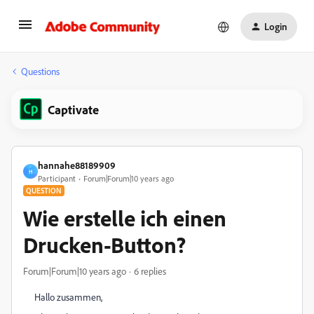
Login
Questions
Captivate
hannahe88189909
H
Participant
Forum|Forum|10 years ago
QUESTION
Wie erstelle ich einen
Drucken-Button?
Forum|Forum|10 years ago
6 replies
Hallo zusammen,