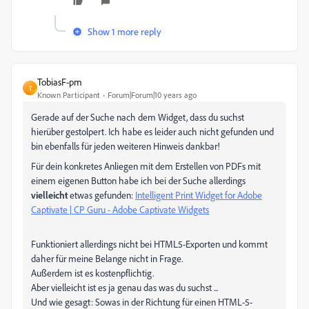
Show 1 more reply
TobiasF-pm
T
Known Participant
Forum|Forum|10 years ago
Gerade auf der Suche nach dem Widget, dass du suchst
hierüber gestolpert. Ich habe es leider auch nicht gefunden und
bin ebenfalls für jeden weiteren Hinweis dankbar!
Für dein konkretes Anliegen mit dem Erstellen von PDFs mit
einem eigenen Button habe ich bei der Suche allerdings
vielleicht
etwas gefunden:
Intelligent Print Widget for Adobe
Captivate | CP Guru - Adobe Captivate Widgets
Funktioniert allerdings nicht bei HTML5-Exporten und kommt
daher für meine Belange nicht in Frage.
Außerdem ist es kostenpflichtig.
Aber vielleicht ist es ja genau das was du suchst ...
Und wie gesagt: Sowas in der Richtung für einen HTML-5-