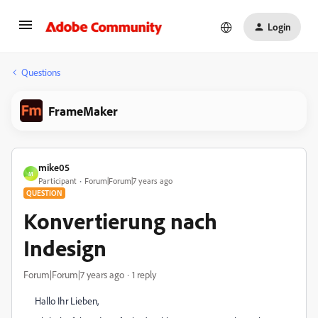
Login
Questions
FrameMaker
mike05
M
Participant
Forum|Forum|7 years ago
QUESTION
Konvertierung nach
Indesign
Forum|Forum|7 years ago
1 reply
Hallo Ihr Lieben,