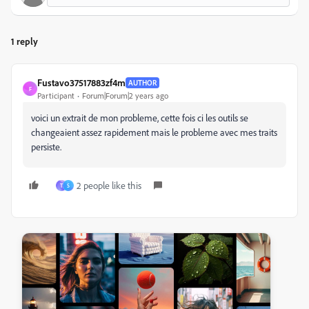
1 reply
Fustavo37517883zf4m
AUTHOR
F
Participant
Forum|Forum|2 years ago
voici un extrait de mon probleme, cette fois ci les outils se
changeaient assez rapidement mais le probleme avec mes traits
persiste.
2 people like this
T
S