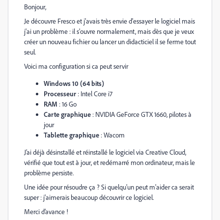
Bonjour,
Je découvre Fresco et j'avais très envie d'essayer le logiciel mais
j'ai un problème : il s'ouvre normalement, mais dès que je veux
créer un nouveau fichier ou lancer un didacticiel il se ferme tout
seul.
Voici ma configuration si ca peut servir
Windows 10 (64 bits)
Processeur
: Intel Core i7
RAM
: 16 Go
Carte graphique
: NVIDIA GeForce GTX 1660, pilotes à
jour
Tablette graphique
: Wacom
J’ai déjà désinstallé et réinstallé le logiciel via Creative Cloud,
vérifié que tout est à jour, et redémarré mon ordinateur, mais le
problème persiste.
Une idée pour résoudre ça ? Si quelqu'un peut m'aider ca serait
super : j'aimerais beaucoup découvrir ce logiciel.
Merci d’avance !