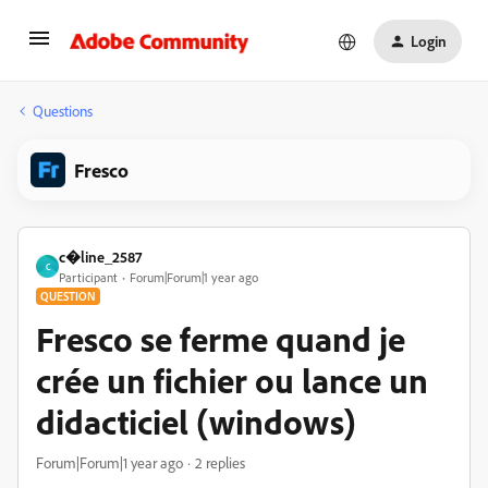
Login
Questions
Fresco
c�line_2587
C
Participant
Forum|Forum|1 year ago
QUESTION
Fresco se ferme quand je
crée un fichier ou lance un
didacticiel (windows)
Forum|Forum|1 year ago
2 replies