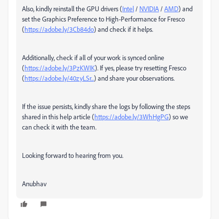
Also, kindly reinstall the GPU drivers (
Intel
/
NVIDIA
/
AMD
) and
set the Graphics Preference to High-Performance for Fresco
(
https://adobe.ly/3Cb84do
) and check if it helps.
Additionally, check if all of your work is synced online
(
https://adobe.ly/3PzKWIK
). If yes, please try resetting Fresco
(
https://adobe.ly/40zyLSr...
) and share your observations.
If the issue persists, kindly share the logs by following the steps
shared in this help article (
https://adobe.ly/3WhHgPG
) so we
can check it with the team.
Looking forward to hearing from you.
Anubhav