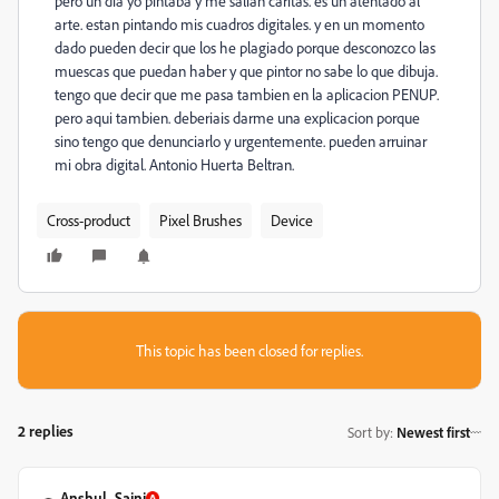
pero un dia yo pintaba y me salian caritas. es un atentado al
arte. estan pintando mis cuadros digitales. y en un momento
dado pueden decir que los he plagiado porque desconozco las
muescas que puedan haber y que pintor no sabe lo que dibuja.
tengo que decir que me pasa tambien en la aplicacion PENUP.
pero aqui tambien. deberiais darme una explicacion porque
sino tengo que denunciarlo y urgentemente. pueden arruinar
mi obra digital. Antonio Huerta Beltran.
Cross-product
Pixel Brushes
Device
This topic has been closed for replies.
2 replies
Sort by
:
Newest first
Anshul_Saini