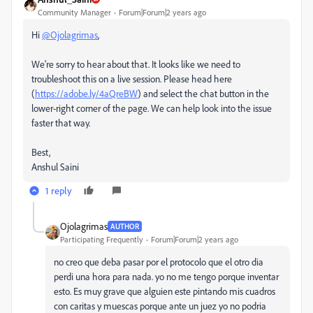
Community Manager
Forum|Forum|2 years ago
Hi
@Ojolagrimas
,
We're sorry to hear about that. It looks like we need to
troubleshoot this on a live session. Please head here
(
https://adobe.ly/4aQreBW
) and select the chat button in the
lower-right corner of the page. We can help look into the issue
faster that way.
Best,
Anshul Saini
1 reply
Ojolagrimas
AUTHOR
Participating Frequently
Forum|Forum|2 years ago
no creo que deba pasar por el protocolo que el otro dia
perdi una hora para nada. yo no me tengo porque inventar
esto. Es muy grave que alguien este pintando mis cuadros
con caritas y muescas porque ante un juez yo no podria