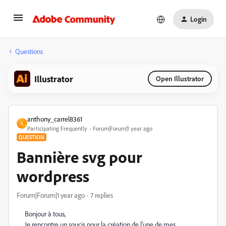
Login
Questions
Illustrator
Open Illustrator
anthony_carrel8361
A
Participating Frequently
Forum|Forum|1 year ago
QUESTION
Bannière svg pour
wordpress
Forum|Forum|1 year ago
7 replies
Bonjour à tous,
Je rencontre un soucis pour la création de l'une de mes