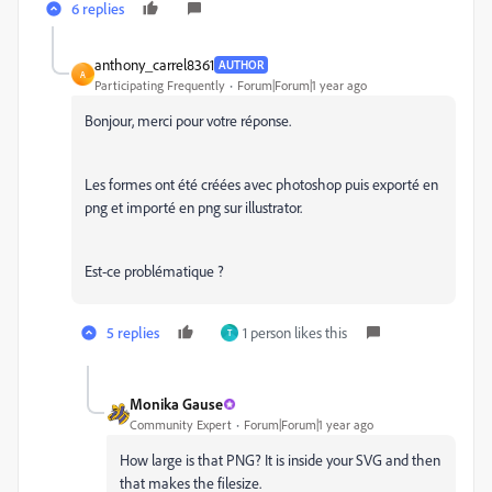
6 replies
anthony_carrel8361
AUTHOR
A
Participating Frequently
Forum|Forum|1 year ago
Bonjour, merci pour votre réponse.
Les formes ont été créées avec photoshop puis exporté en
png et importé en png sur illustrator.
Est-ce problématique ?
5 replies
1 person likes this
T
Monika Gause
Community Expert
Forum|Forum|1 year ago
How large is that PNG? It is inside your SVG and then
that makes the filesize.