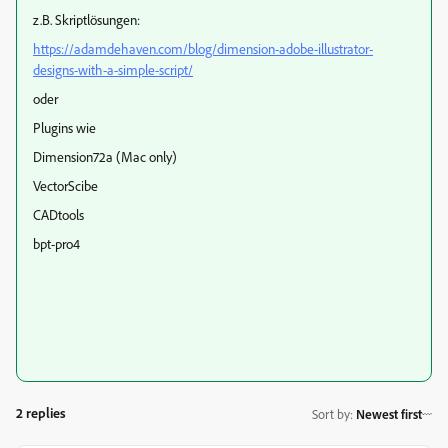
z.B. Skriptlösungen:
https://adamdehaven.com/blog/dimension-adobe-illustrator-
designs-with-a-simple-script/
oder
Plugins wie
Dimension72a (Mac only)
VectorScibe
CADtools
bpt-pro4
2 replies
Sort by
:
Newest first