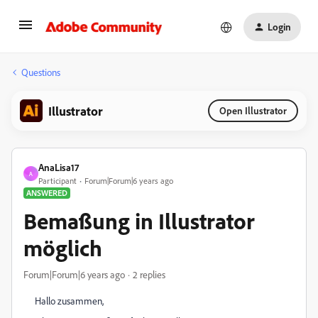
Login
Questions
Illustrator
Open Illustrator
AnaLisa17
A
Participant
Forum|Forum|6 years ago
ANSWERED
Bemaßung in Illustrator
möglich
Forum|Forum|6 years ago
2 replies
Hallo zusammen,