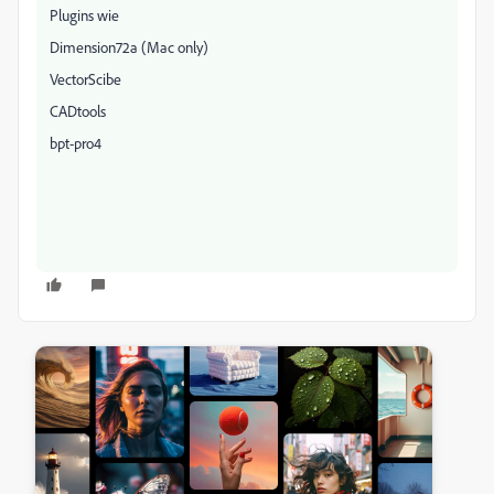
Plugins wie
Dimension72a (Mac only)
VectorScibe
CADtools
bpt-pro4