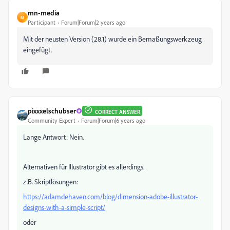
mn-media
M
Participant
Forum|Forum|2 years ago
Mit der neusten Version (28.1) wurde ein Bemaßungswerkzeug
eingefügt.
pixxxelschubser
CORRECT ANSWER
Community Expert
Forum|Forum|6 years ago
Lange Antwort: Nein.
Alternativen für Illustrator gibt es allerdings.
z.B. Skriptlösungen:
https://adamdehaven.com/blog/dimension-adobe-illustrator-
designs-with-a-simple-script/
oder